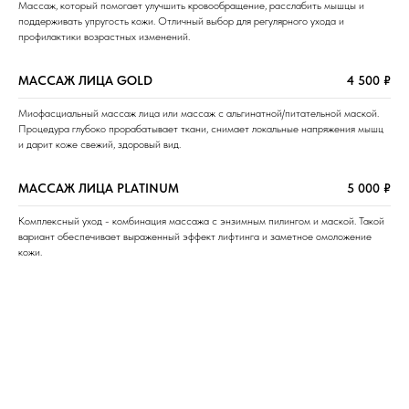
Массаж, который помогает улучшить кровообращение, расслабить мышцы и
поддерживать упругость кожи. Отличный выбор для регулярного ухода и
профилактики возрастных изменений.
МАССАЖ ЛИЦА GOLD
4 500 ₽
Миофасциальный массаж лица или массаж с альгинатной/питательной маской.
Процедура глубоко прорабатывает ткани, снимает локальные напряжения мышц
и дарит коже свежий, здоровый вид.
МАССАЖ ЛИЦА PLATINUM
5 000 ₽
Комплексный уход - комбинация массажа с энзимным пилингом и маской. Такой
вариант обеспечивает выраженный эффект лифтинга и заметное омоложение
кожи.